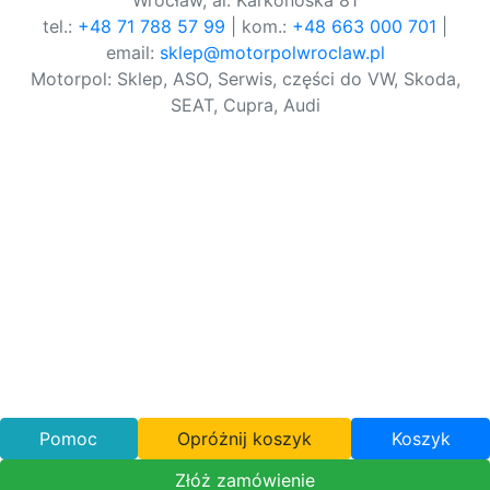
Wrocław, al. Karkonoska 81
tel.:
+48 71 788 57 99
| kom.:
+48 663 000 701
|
email:
sklep@motorpolwroclaw.pl
Motorpol: Sklep, ASO, Serwis, części do VW, Skoda,
SEAT, Cupra, Audi
Pomoc
Opróżnij koszyk
Koszyk
Złóż zamówienie