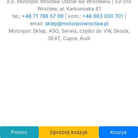
o.o. Motorpol Wrocław Odział we Wrocławiu | 53-015
Wrocław, al. Karkonoska 81
tel.:
+48 71 788 57 99
| kom.:
+48 663 000 701
|
email:
sklep@motorpolwroclaw.pl
Motorpol: Sklep, ASO, Serwis, części do VW, Skoda,
SEAT, Cupra, Audi
Pomoc
Opróżnij koszyk
Koszyk