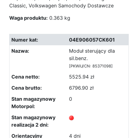
Classic, Volkswagen Samochody Dostawcze
Waga produktu:
0.363 kg
04E906057CK601
Moduł sterujący dla
sil.benz.
[PKWiU/CN: 85371098]
5525.94 zł
6796.90 zł
0
4 dni