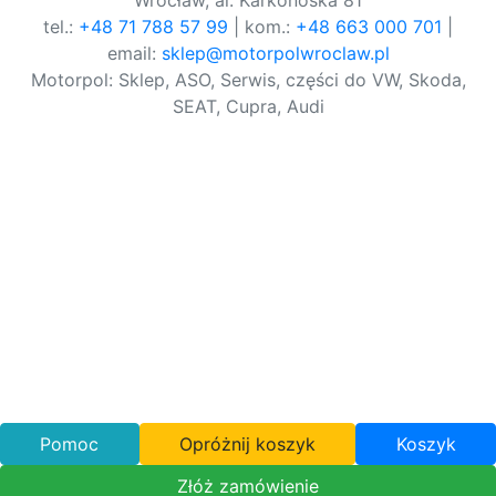
Wrocław, al. Karkonoska 81
tel.:
+48 71 788 57 99
| kom.:
+48 663 000 701
|
email:
sklep@motorpolwroclaw.pl
Motorpol: Sklep, ASO, Serwis, części do VW, Skoda,
SEAT, Cupra, Audi
Pomoc
Opróżnij koszyk
Koszyk
Złóż zamówienie