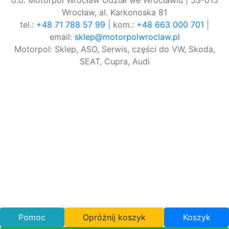
o.o. Motorpol Wrocław Odział we Wrocławiu | 53-015
Wrocław, al. Karkonoska 81
tel.:
+48 71 788 57 99
| kom.:
+48 663 000 701
|
email:
sklep@motorpolwroclaw.pl
Motorpol: Sklep, ASO, Serwis, części do VW, Skoda,
SEAT, Cupra, Audi
Pomoc
Opróżnij koszyk
Koszyk