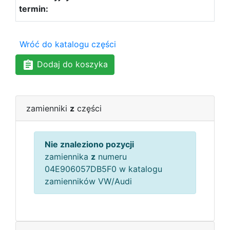
Wróć do katalogu części
Dodaj do koszyka
zamienniki
z
części
Nie znaleziono pozycji
zamiennika
z
numeru
04E906057DB5F0 w katalogu
zamienników VW/Audi