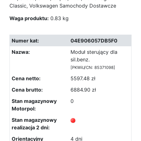
Classic, Volkswagen Samochody Dostawcze
Waga produktu:
0.83 kg
04E906057DB5F0
Moduł sterujący dla
sil.benz.
[PKWiU/CN: 85371098]
5597.48 zł
6884.90 zł
0
4 dni