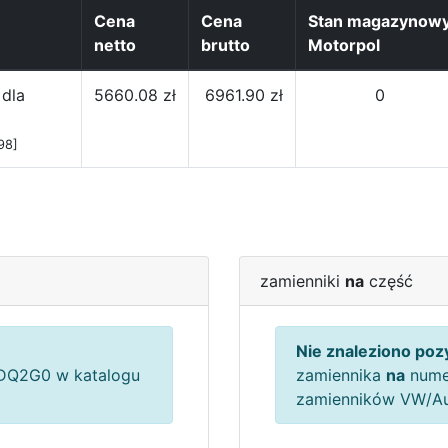
Cena
Cena
Stan magazynow
netto
brutto
Motorpol
 dla
5660.08 zł
6961.90 zł
0
98]
zamienniki
na
część
Nie znaleziono pozy
Q2G0 w katalogu
zamiennika
na
nume
zamienników VW/A