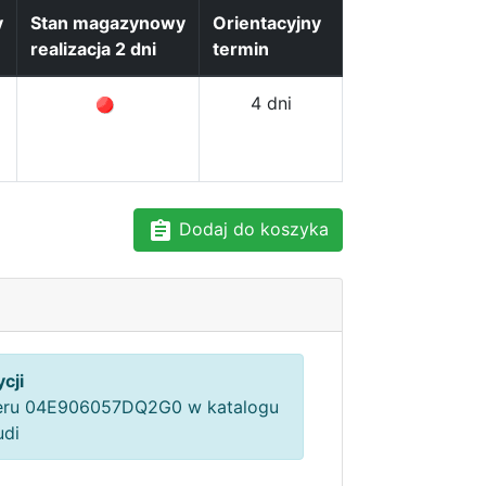
y
Stan magazynowy
Orientacyjny
realizacja 2 dni
termin
4 dni
Dodaj do koszyka
cji
ru 04E906057DQ2G0 w katalogu
udi