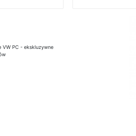
e VW PC - ekskluzywne
ków