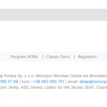
Program NORA
|
Classic Parts
|
Regulamin
p Polska Sp. z o.o. Motorpol Wrocław Odział we Wrocławiu
 788 57 99
| kom.:
+48 663 000 701
| email:
sklep@motorpo
pol: Sklep, ASO, Serwis, części do VW, Skoda, SEAT, Cupra