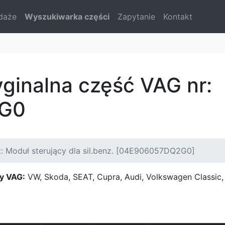
daże
Wyszukiwarka części
Zapytanie
Kontakt
yginalna część VAG nr:
G0
: Moduł sterujący dla sil.benz. [04E906057DQ2G0]
y VAG:
VW, Skoda, SEAT, Cupra, Audi, Volkswagen Classi