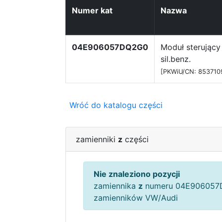
Numer kat
Nazwa
04E906057DQ2G0
Moduł sterujący
sil.benz.
[PKWiU/CN: 853710
Wróć do katalogu części
zamienniki
z
części
Nie znaleziono pozycji
zamiennika
z
numeru 04E906057D
zamienników VW/Audi