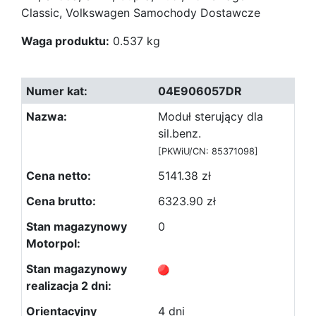
Classic, Volkswagen Samochody Dostawcze
Waga produktu:
0.537 kg
04E906057DR
Moduł sterujący dla
sil.benz.
[PKWiU/CN: 85371098]
5141.38 zł
6323.90 zł
0
4 dni