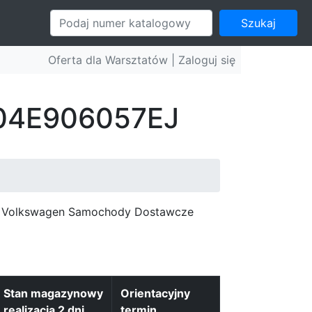
Szukaj
Oferta dla Warsztatów |
Zaloguj się
: 04E906057EJ
c, Volkswagen Samochody Dostawcze
Stan magazynowy
Orientacyjny
realizacja 2 dni
termin