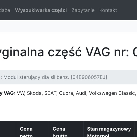
daże
Wyszukiwarka części
Zapytanie
Kontakt
yginalna część VAG nr
: Moduł sterujący dla sil.benz. [04E906057EJ]
y VAG:
VW, Skoda, SEAT, Cupra, Audi, Volkswagen Classi
Cena
Cena
Stan magazynowy
netto
brutto
Motorpol