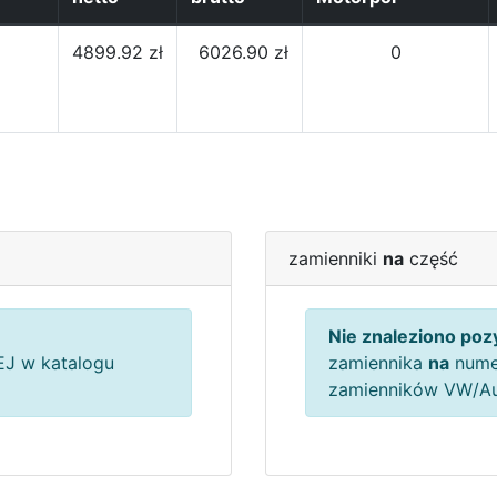
4899.92 zł
6026.90 zł
0
zamienniki
na
część
Nie znaleziono pozy
J w katalogu
zamiennika
na
nume
zamienników VW/A