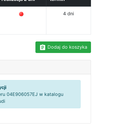
4 dni
Dodaj do koszyka
cji
ru 04E906057EJ w katalogu
udi