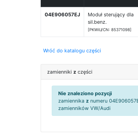
04E906057EJ
Moduł sterujący dla
sil.benz.
[PKWiU/CN: 85371098]
Wróć do katalogu części
zamienniki
z
części
Nie znaleziono pozycji
zamiennika
z
numeru 04E906057E
zamienników VW/Audi