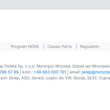
Program NORA
|
Classic Parts
|
Regulamin
p Polska Sp. z o.o. Motorpol Wrocław Odział we Wrocławiu
 788 57 99
| kom.:
+48 663 000 701
| email:
sklep@motorpo
pol: Sklep, ASO, Serwis, części do VW, Skoda, SEAT, Cupra