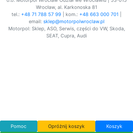
o.o. Motorpol Wrocław Odział we Wrocławiu | 53-015
Wrocław, al. Karkonoska 81
tel.:
+48 71 788 57 99
| kom.:
+48 663 000 701
|
email:
sklep@motorpolwroclaw.pl
Motorpol: Sklep, ASO, Serwis, części do VW, Skoda,
SEAT, Cupra, Audi
Pomoc
Opróżnij koszyk
Koszyk