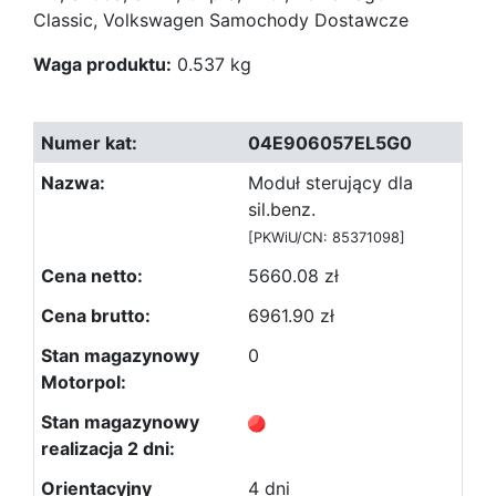
Classic, Volkswagen Samochody Dostawcze
Waga produktu:
0.537 kg
04E906057EL5G0
Moduł sterujący dla
sil.benz.
[PKWiU/CN: 85371098]
5660.08 zł
6961.90 zł
0
4 dni