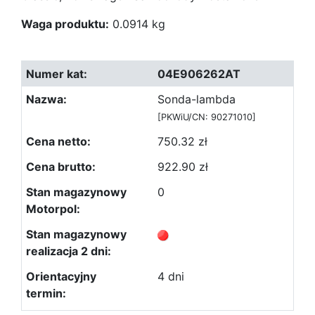
Waga produktu:
0.0914 kg
04E906262AT
Sonda-lambda
[PKWiU/CN: 90271010]
750.32 zł
922.90 zł
0
4 dni