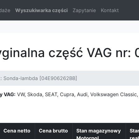
daże
Wyszukiwarka części
Zapytanie
Kontakt
yginalna część VAG nr
t: Sonda-lambda [04E906262BB]
y VAG:
VW, Skoda, SEAT, Cupra, Audi, Volkswagen Classi
Cena netto
Cena brutto
Stan magazynowy
Sta
Motorpol
real