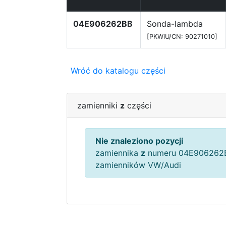
04E906262BB
Sonda-lambda
[PKWiU/CN: 90271010]
Wróć do katalogu części
zamienniki
z
części
Nie znaleziono pozycji
zamiennika
z
numeru 04E906262B
zamienników VW/Audi