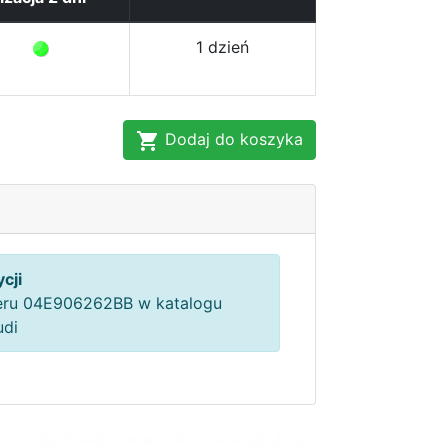
1 dzień
Dodaj do koszyka
cji
ru 04E906262BB w katalogu
udi