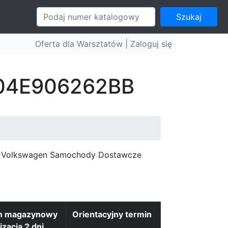
Szukaj
Oferta dla Warsztatów |
Zaloguj się
: 04E906262BB
c, Volkswagen Samochody Dostawcze
n magazynowy
Orientacyjny termin
izacja 2 dni