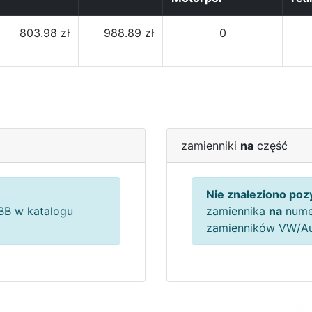
803.98 zł
988.89 zł
0
zamienniki
na
część
Nie znaleziono pozy
B w katalogu
zamiennika
na
nume
zamienników VW/A