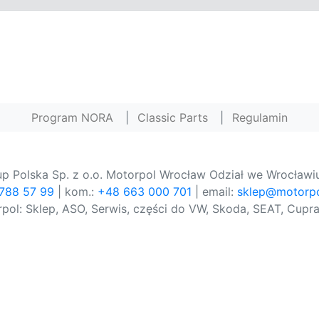
Program NORA
|
Classic Parts
|
Regulamin
p Polska Sp. z o.o. Motorpol Wrocław Odział we Wrocławiu
 788 57 99
| kom.:
+48 663 000 701
| email:
sklep@motorpo
pol: Sklep, ASO, Serwis, części do VW, Skoda, SEAT, Cupra