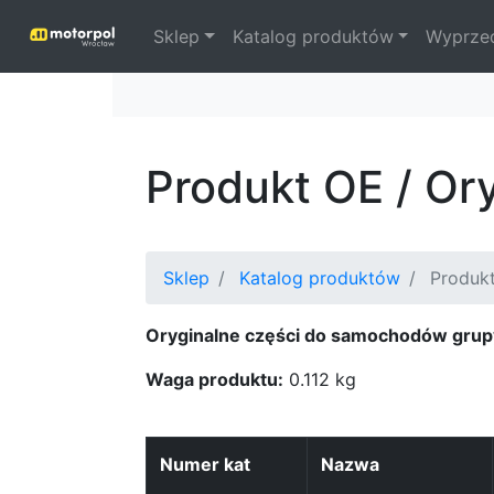
Sklep
Katalog produktów
Wyprze
Produkt OE / Or
Sklep
Katalog produktów
Produk
Oryginalne części do samochodów grup
Waga produktu:
0.112 kg
Numer kat
Nazwa