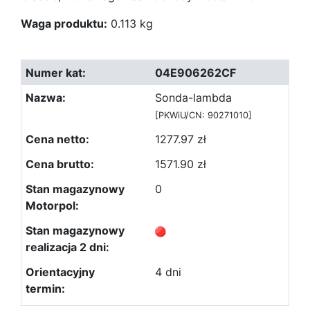
Waga produktu:
0.113 kg
04E906262CF
Sonda-lambda
[PKWiU/CN: 90271010]
1277.97 zł
1571.90 zł
0
4 dni