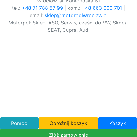
Wrocław, al. Karkonoska 81
tel.:
+48 71 788 57 99
| kom.:
+48 663 000 701
|
email:
sklep@motorpolwroclaw.pl
Motorpol: Sklep, ASO, Serwis, części do VW, Skoda,
SEAT, Cupra, Audi
Pomoc
Opróżnij koszyk
Koszyk
Złóż zamówienie