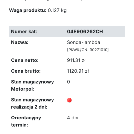
Waga produktu:
0.127 kg
04E906262CH
Sonda-lambda
[PKWiU/CN: 90271010]
911.31 zł
1120.91 zł
0
4 dni