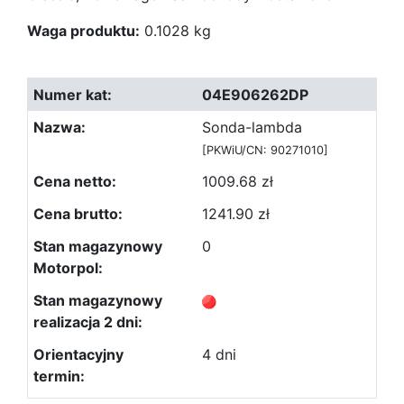
Waga produktu:
0.1028 kg
04E906262DP
Sonda-lambda
[PKWiU/CN: 90271010]
1009.68 zł
1241.90 zł
0
4 dni