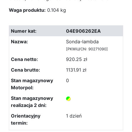
Waga produktu:
0.104 kg
04E906262EA
Sonda-lambda
[PKWiU/CN: 90271090]
920.25 zł
1131.91 zł
0
1 dzień