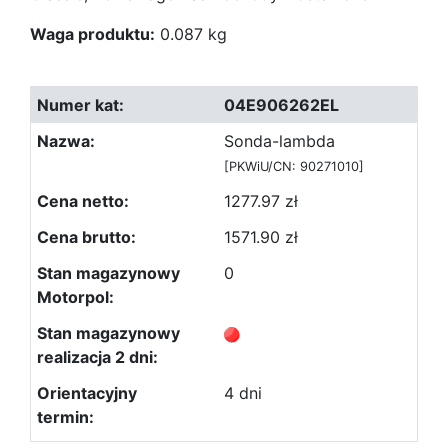
Waga produktu:
0.087 kg
04E906262EL
Sonda-lambda
[PKWiU/CN: 90271010]
1277.97 zł
1571.90 zł
0
4 dni