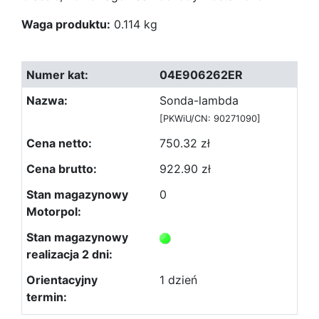
Waga produktu:
0.114 kg
04E906262ER
Sonda-lambda
[PKWiU/CN: 90271090]
750.32 zł
922.90 zł
0
1 dzień