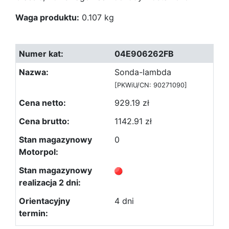
Waga produktu:
0.107 kg
04E906262FB
Sonda-lambda
[PKWiU/CN: 90271090]
929.19 zł
1142.91 zł
0
4 dni