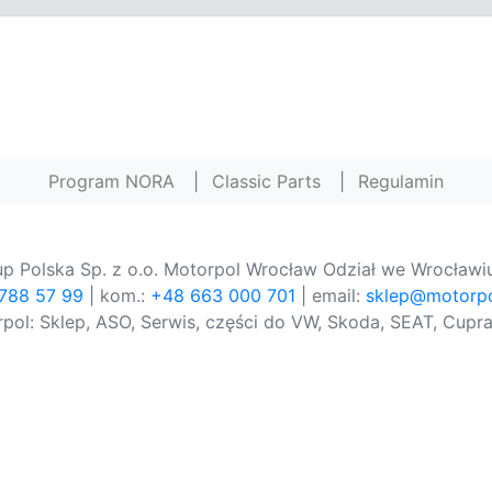
Program NORA
|
Classic Parts
|
Regulamin
p Polska Sp. z o.o. Motorpol Wrocław Odział we Wrocławiu
 788 57 99
| kom.:
+48 663 000 701
| email:
sklep@motorpo
pol: Sklep, ASO, Serwis, części do VW, Skoda, SEAT, Cupra