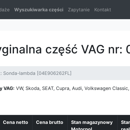
daże
Wyszukiwarka części
Zapytanie
Kontakt
yginalna część VAG nr
t: Sonda-lambda [04E906262FL]
y VAG:
VW, Skoda, SEAT, Cupra, Audi, Volkswagen Classi
Cena netto
Cena brutto
Stan magazynowy
Sta
Motorpol
real