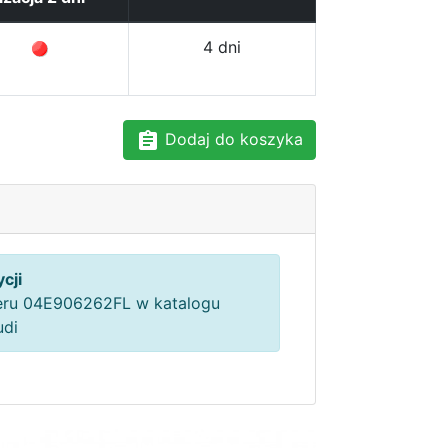
4 dni
Dodaj do koszyka
cji
ru 04E906262FL w katalogu
udi