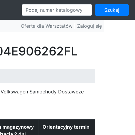
Szukaj
Oferta dla Warsztatów |
Zaloguj się
: 04E906262FL
c, Volkswagen Samochody Dostawcze
n magazynowy
Orientacyjny termin
izacja 2 dni