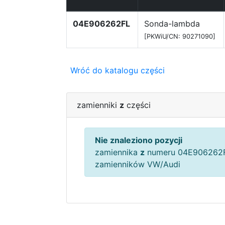
04E906262FL
Sonda-lambda
[PKWiU/CN: 90271090]
Wróć do katalogu części
zamienniki
z
części
Nie znaleziono pozycji
zamiennika
z
numeru 04E906262F
zamienników VW/Audi