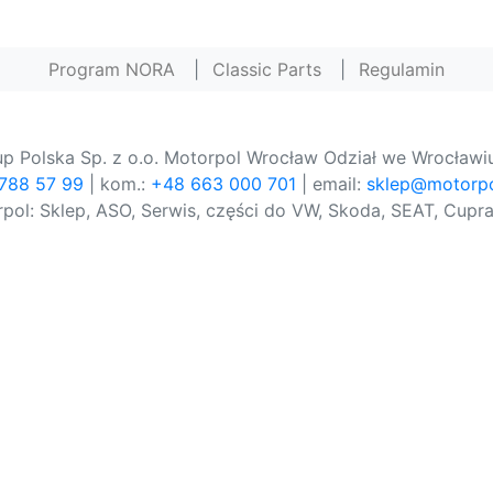
Program NORA
|
Classic Parts
|
Regulamin
p Polska Sp. z o.o. Motorpol Wrocław Odział we Wrocławiu
 788 57 99
| kom.:
+48 663 000 701
| email:
sklep@motorpo
pol: Sklep, ASO, Serwis, części do VW, Skoda, SEAT, Cupra