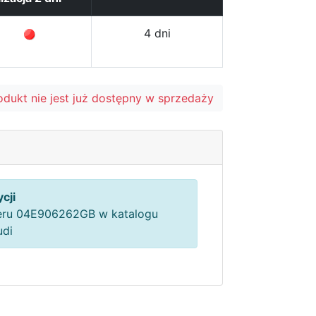
4 dni
odukt nie jest już dostępny w sprzedaży
cji
ru 04E906262GB w katalogu
udi