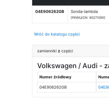
04E906262GB
Sonda-lambda
[PKWiU/CN: 90271090]
Wróć do katalogu części
zamienniki
z
części
Volkswagen / Audi - z
Numer źródłowy
Nume
04E906262GB
04E9