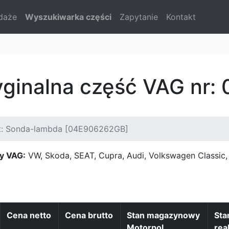
daże
Wyszukiwarka części
Zapytanie
Kontakt
yginalna część VAG nr
t: Sonda-lambda [04E906262GB]
y VAG:
VW, Skoda, SEAT, Cupra, Audi, Volkswagen Classi
Cena netto
Cena brutto
Stan magazynowy
Sta
Motorpol
real