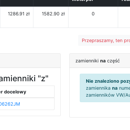
1286.91 zł
1582.90 zł
0
Przepraszamy, ten pr
zamienniki
na
część
amienniki "z"
Nie znaleziono pozy
zamiennika
na
nume
r docelowy
zamienników VW/A
06262JM