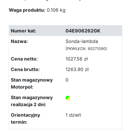
Waga produktu:
0.106 kg
04E906262GK
Sonda-lambda
[PKWiU/CN: 90271090]
1027.56 zł
1263.90 zł
0
1 dzień