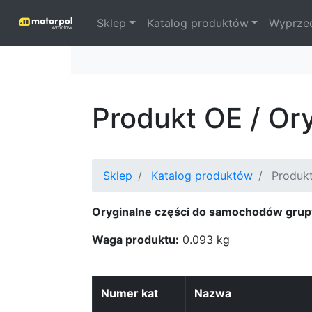
Sklep
Katalog produktów
Wyprze
Produkt OE / Or
Sklep
Katalog produktów
Produk
Oryginalne części do samochodów grup
Waga produktu:
0.093 kg
Numer kat
Nazwa