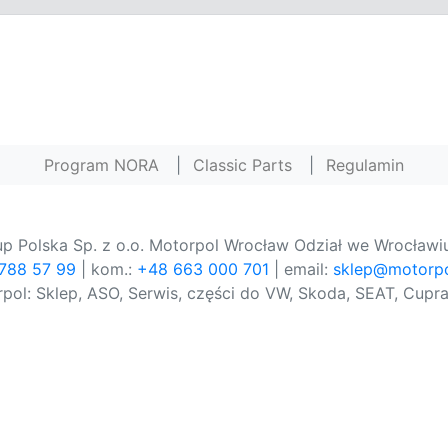
Program NORA
|
Classic Parts
|
Regulamin
p Polska Sp. z o.o. Motorpol Wrocław Odział we Wrocławiu
 788 57 99
| kom.:
+48 663 000 701
| email:
sklep@motorpo
pol: Sklep, ASO, Serwis, części do VW, Skoda, SEAT, Cupra