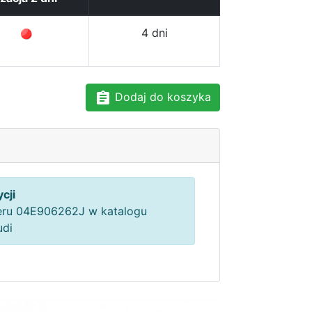
4 dni
Dodaj do koszyka
cji
ru 04E906262J w katalogu
udi