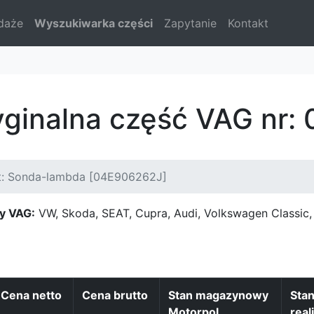
daże
Wyszukiwarka części
Zapytanie
Kontakt
yginalna część VAG nr
t: Sonda-lambda [04E906262J]
y VAG:
VW, Skoda, SEAT, Cupra, Audi, Volkswagen Classi
Cena netto
Cena brutto
Stan magazynowy
Sta
Motorpol
real