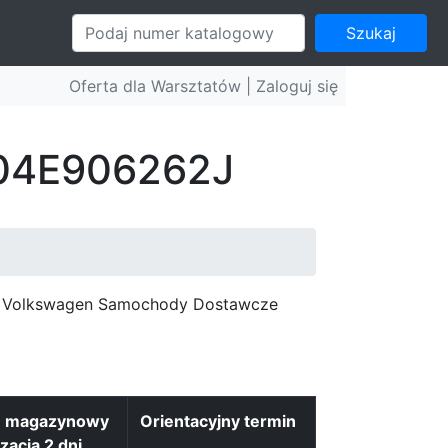
Szukaj
Oferta dla Warsztatów |
Zaloguj się
: 04E906262J
c, Volkswagen Samochody Dostawcze
n magazynowy
Orientacyjny termin
izacja 2 dni