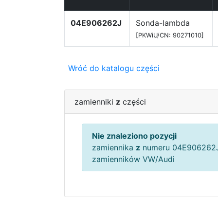
04E906262J
Sonda-lambda
[PKWiU/CN: 90271010]
Wróć do katalogu części
zamienniki
z
części
Nie znaleziono pozycji
zamiennika
z
numeru 04E906262J
zamienników VW/Audi