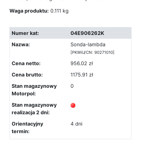
Waga produktu:
0.111 kg
04E906262K
Sonda-lambda
[PKWiU/CN: 90271010]
956.02 zł
1175.91 zł
0
4 dni