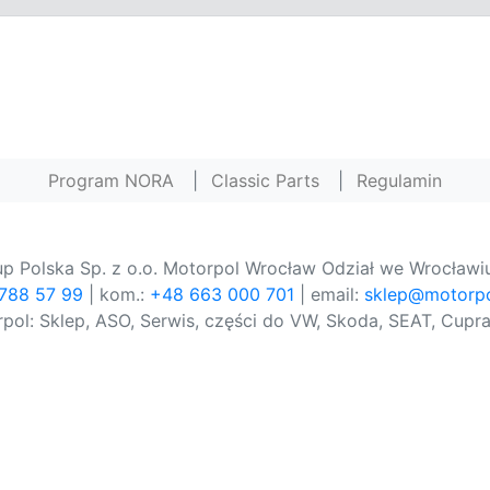
Program NORA
|
Classic Parts
|
Regulamin
p Polska Sp. z o.o. Motorpol Wrocław Odział we Wrocławiu
 788 57 99
| kom.:
+48 663 000 701
| email:
sklep@motorpo
pol: Sklep, ASO, Serwis, części do VW, Skoda, SEAT, Cupra