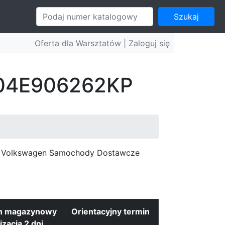
Szukaj
Oferta dla Warsztatów |
Zaloguj się
: 04E906262KP
c, Volkswagen Samochody Dostawcze
n magazynowy
Orientacyjny termin
izacja 2 dni