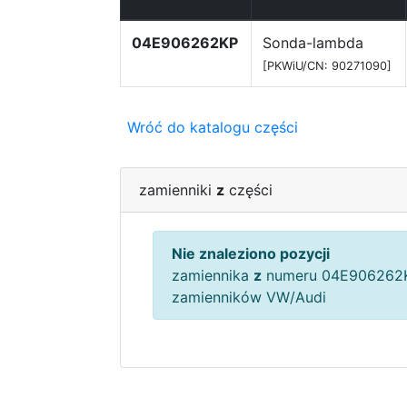
04E906262KP
Sonda-lambda
[PKWiU/CN: 90271090]
Wróć do katalogu części
zamienniki
z
części
Nie znaleziono pozycji
zamiennika
z
numeru 04E906262K
zamienników VW/Audi