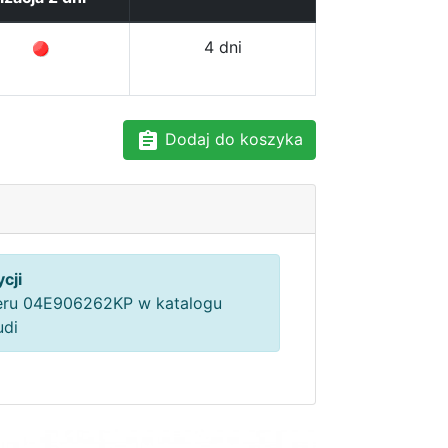
4 dni
Dodaj do koszyka
cji
ru 04E906262KP w katalogu
udi