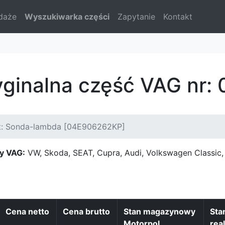
daże
Wyszukiwarka części
Zapytanie
Kontakt
yginalna część VAG nr
t: Sonda-lambda [04E906262KP]
y VAG:
VW, Skoda, SEAT, Cupra, Audi, Volkswagen Classi
Cena netto
Cena brutto
Stan magazynowy
Sta
Motorpol
real