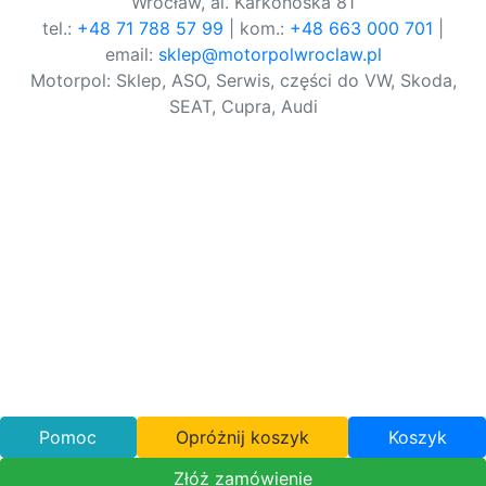
Wrocław, al. Karkonoska 81
tel.:
+48 71 788 57 99
| kom.:
+48 663 000 701
|
email:
sklep@motorpolwroclaw.pl
Motorpol: Sklep, ASO, Serwis, części do VW, Skoda,
SEAT, Cupra, Audi
Pomoc
Opróżnij koszyk
Koszyk
Złóż zamówienie