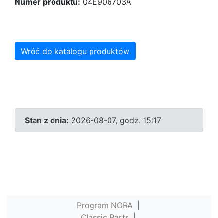
Numer produktu:
04E906703A
Wróć do katalogu produktów
Stan z dnia:
2026-08-07, godz. 15:17
Program NORA
|
Classic Parts
|