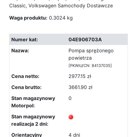
Classic, Volkswagen Samochody Dostawcze
Waga produktu:
0.3024 kg
04E906703A
Pompa sprężonego
powietrza
[PKWiU/CN: 84137035]
2977.15 zł
3661.90 zł
0
4 dni