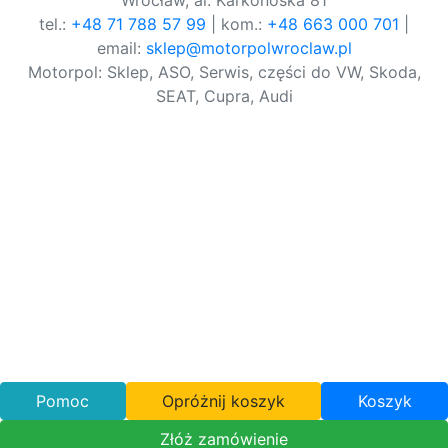
Wrocław, al. Karkonoska 81
tel.:
+48 71 788 57 99
| kom.:
+48 663 000 701
|
email:
sklep@motorpolwroclaw.pl
Motorpol: Sklep, ASO, Serwis, części do VW, Skoda,
SEAT, Cupra, Audi
Pomoc
Opróżnij koszyk
Koszyk
Złóż zamówienie