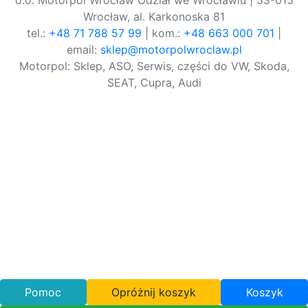
o.o. Motorpol Wrocław Odział we Wrocławiu | 53-015
Wrocław, al. Karkonoska 81
tel.:
+48 71 788 57 99
| kom.:
+48 663 000 701
|
email:
sklep@motorpolwroclaw.pl
Motorpol: Sklep, ASO, Serwis, części do VW, Skoda,
SEAT, Cupra, Audi
Pomoc
Opróżnij koszyk
Koszyk