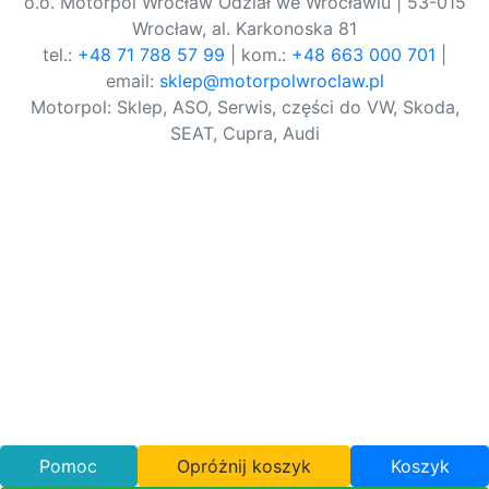
o.o. Motorpol Wrocław Odział we Wrocławiu | 53-015
Wrocław, al. Karkonoska 81
tel.:
+48 71 788 57 99
| kom.:
+48 663 000 701
|
email:
sklep@motorpolwroclaw.pl
Motorpol: Sklep, ASO, Serwis, części do VW, Skoda,
SEAT, Cupra, Audi
Pomoc
Opróżnij koszyk
Koszyk