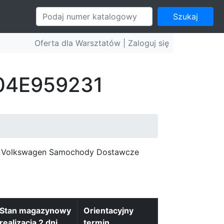
Szukaj
Oferta dla Warsztatów |
Zaloguj się
 04E959231
c, Volkswagen Samochody Dostawcze
Stan magazynowy
Orientacyjny
realizacja 2 dni
termin