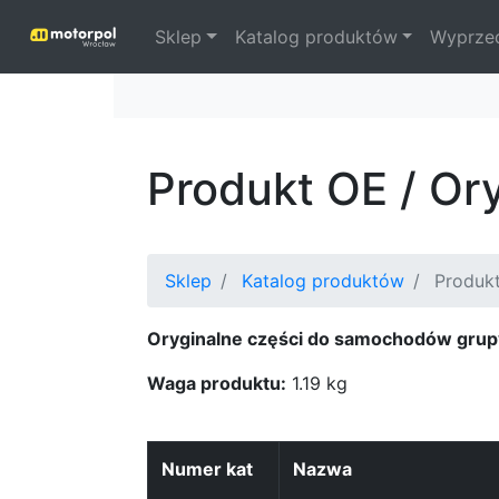
Sklep
Katalog produktów
Wyprze
Produkt OE / Or
Sklep
Katalog produktów
Produk
Oryginalne części do samochodów grup
Waga produktu:
1.19 kg
Numer kat
Nazwa