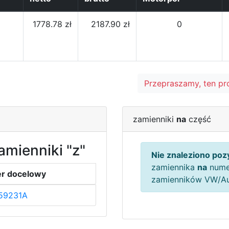
1778.78 zł
2187.90 zł
0
Przepraszamy, ten pr
zamienniki
na
część
amienniki "z"
Nie znaleziono pozy
zamiennika
na
nume
r docelowy
zamienników VW/A
59231A