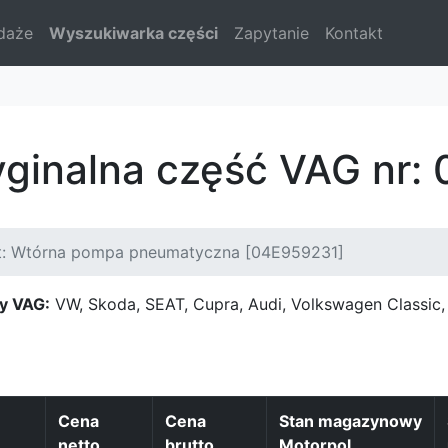
daże
Wyszukiwarka części
Zapytanie
Kontakt
yginalna część VAG nr:
t: Wtórna pompa pneumatyczna [04E959231]
y VAG:
VW, Skoda, SEAT, Cupra, Audi, Volkswagen Classi
Cena
Cena
Stan magazynowy
netto
brutto
Motorpol