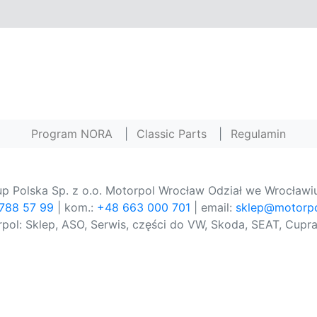
Program NORA
|
Classic Parts
|
Regulamin
p Polska Sp. z o.o. Motorpol Wrocław Odział we Wrocławiu
 788 57 99
| kom.:
+48 663 000 701
| email:
sklep@motorpo
pol: Sklep, ASO, Serwis, części do VW, Skoda, SEAT, Cupra