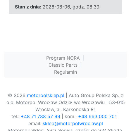
Stan z dnia:
2026-08-06, godz. 08:39
Program NORA
|
Classic Parts
|
Regulamin
© 2026
motorpolsklep.pl
| Auto Group Polska Sp. z
o.o. Motorpol Wrocław Odział we Wrocławiu | 53-015
Wrocław, al. Karkonoska 81
tel.:
+48 71 788 57 99
| kom.:
+48 663 000 701
|
email:
sklep@motorpolwroclaw.pl
Motorpol: Sklep, ASO, Serwis, części do VW, Skoda,