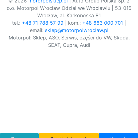
© 2026
motorpolsklep.pl
| Auto Group Polska Sp. z
o.o. Motorpol Wrocław Odział we Wrocławiu | 53-015
Wrocław, al. Karkonoska 81
tel.:
+48 71 788 57 99
| kom.:
+48 663 000 701
|
email:
sklep@motorpolwroclaw.pl
Motorpol: Sklep, ASO, Serwis, części do VW, Skoda,
SEAT, Cupra, Audi