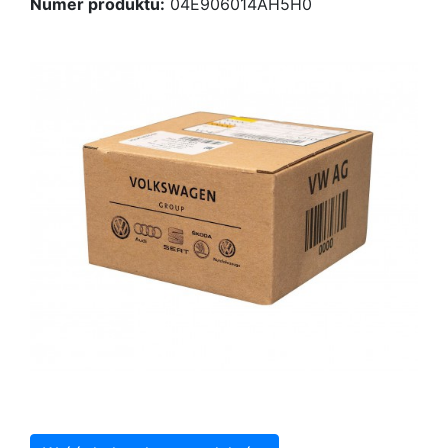
Numer produktu:
04E906014AH5H0