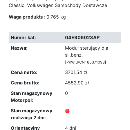
Classic, Volkswagen Samochody Dostawcze
Waga produktu:
0.765 kg
04E906023AP
Moduł sterujący dla
sil.benz.
[PKWiU/CN: 85371098]
3701.54 zł
4552.90 zł
0
4 dni