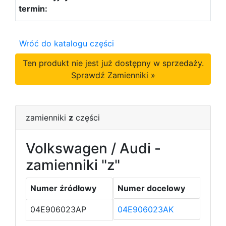
Wróć do katalogu części
Ten produkt nie jest już dostępny w sprzedaży.
Sprawdź Zamienniki »
zamienniki
z
części
Volkswagen / Audi -
zamienniki "z"
Numer źródłowy
Numer docelowy
04E906023AP
04E906023AK