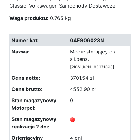
Classic, Volkswagen Samochody Dostawcze
Waga produktu:
0.765 kg
04E906023N
Moduł sterujący dla
sil.benz.
[PKWiU/CN: 85371098]
3701.54 zł
4552.90 zł
0
4 dni