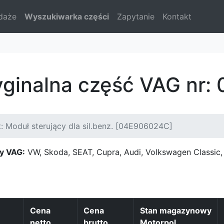
daże
Wyszukiwarka części
Zapytanie
Kontakt
yginalna część VAG nr
: Moduł sterujący dla sil.benz. [04E906024C]
y VAG:
VW, Skoda, SEAT, Cupra, Audi, Volkswagen Classi
Cena
Cena
Stan magazynowy
netto
brutto
Motorpol