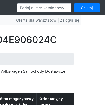
Szukaj
Oferta dla Warsztatów |
Zaloguj się
: 04E906024C
c, Volkswagen Samochody Dostawcze
Stan magazynowy
Orientacyjny
realizacja 2 dni
termin