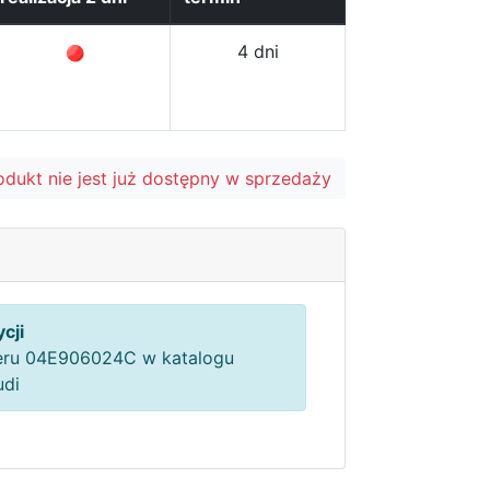
4 dni
odukt nie jest już dostępny w sprzedaży
cji
ru 04E906024C w katalogu
udi