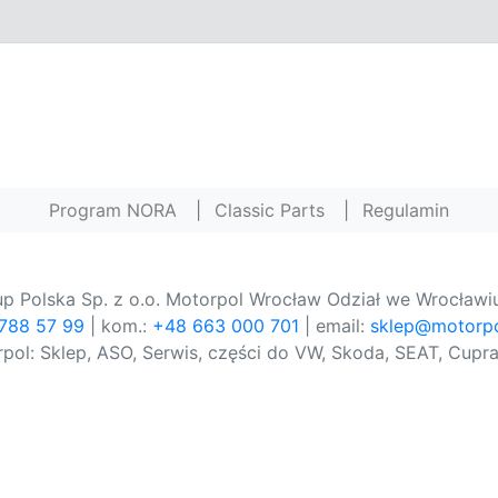
Program NORA
|
Classic Parts
|
Regulamin
p Polska Sp. z o.o. Motorpol Wrocław Odział we Wrocławiu
 788 57 99
| kom.:
+48 663 000 701
| email:
sklep@motorpo
pol: Sklep, ASO, Serwis, części do VW, Skoda, SEAT, Cupra