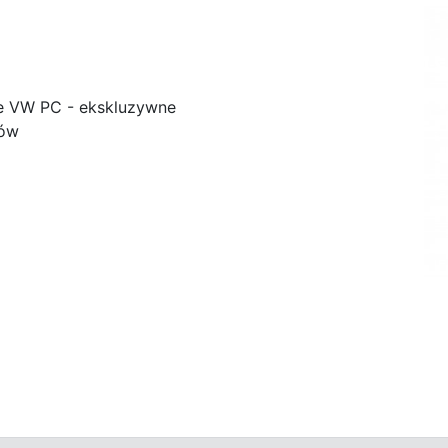
e VW PC - ekskluzywne
ków