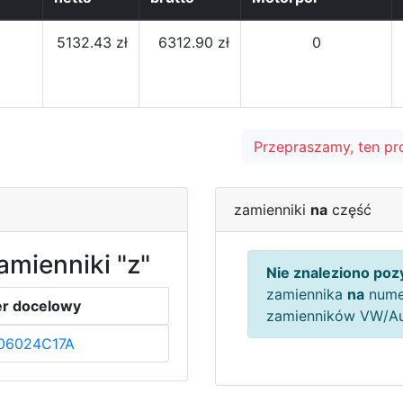
5132.43 zł
6312.90 zł
0
Przepraszamy, ten pr
zamienniki
na
część
amienniki "z"
Nie znaleziono pozy
zamiennika
na
nume
r docelowy
zamienników VW/A
06024C17A