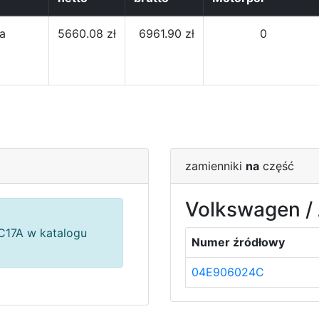
la
5660.08 zł
6961.90 zł
0
]
zamienniki
na
część
Volkswagen / 
17A w katalogu
Numer źródłowy
04E906024C