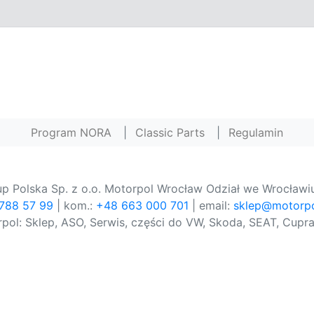
Program NORA
|
Classic Parts
|
Regulamin
p Polska Sp. z o.o. Motorpol Wrocław Odział we Wrocławiu
 788 57 99
| kom.:
+48 663 000 701
| email:
sklep@motorpo
pol: Sklep, ASO, Serwis, części do VW, Skoda, SEAT, Cupra