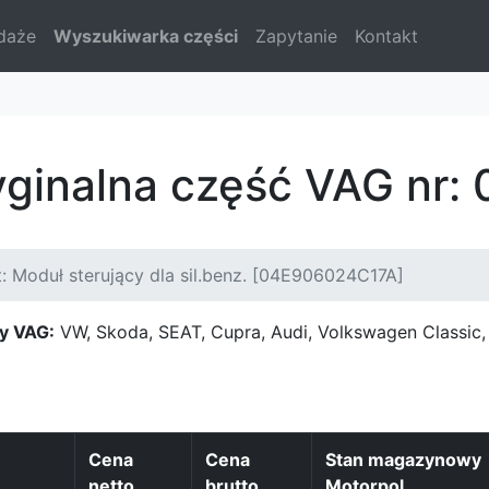
daże
Wyszukiwarka części
Zapytanie
Kontakt
yginalna część VAG nr
: Moduł sterujący dla sil.benz. [04E906024C17A]
y VAG:
VW, Skoda, SEAT, Cupra, Audi, Volkswagen Classi
Cena
Cena
Stan magazynowy
netto
brutto
Motorpol