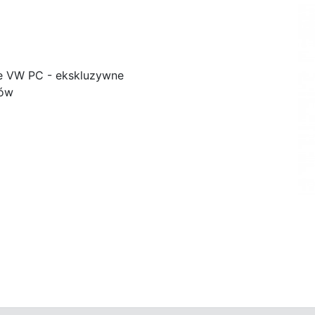
e VW PC - ekskluzywne
ków