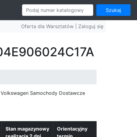
Szukaj
Oferta dla Warsztatów |
Zaloguj się
: 04E906024C17A
c, Volkswagen Samochody Dostawcze
Stan magazynowy
Orientacyjny
realizacja 2 dni
termin