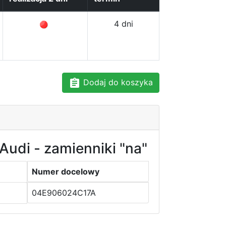
4 dni
Dodaj do koszyka
Audi - zamienniki "na"
Numer docelowy
04E906024C17A