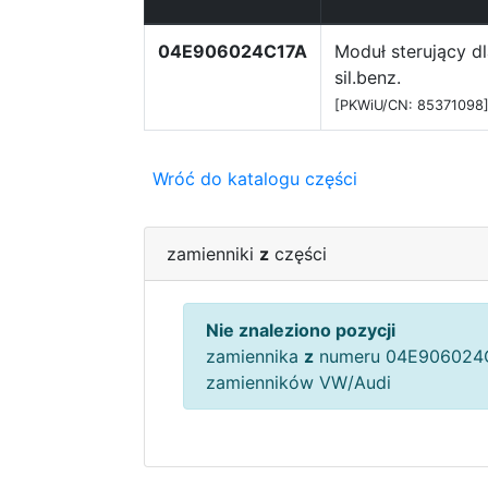
04E906024C17A
Moduł sterujący d
sil.benz.
[PKWiU/CN: 85371098
Wróć do katalogu części
zamienniki
z
części
Nie znaleziono pozycji
zamiennika
z
numeru 04E906024C
zamienników VW/Audi