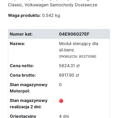
Classic, Volkswagen Samochody Dostawcze
Waga produktu:
0.542 kg
04E906027EF
Moduł sterujący dla
sil.benz.
[PKWiU/CN: 85371098]
5624.31 zł
6917.90 zł
0
4 dni