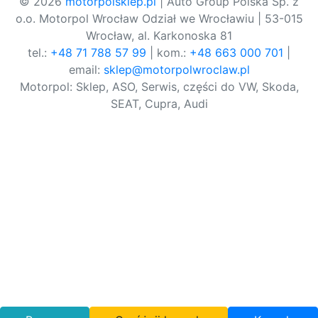
© 2026
motorpolsklep.pl
| Auto Group Polska Sp. z
o.o. Motorpol Wrocław Odział we Wrocławiu | 53-015
Wrocław, al. Karkonoska 81
tel.:
+48 71 788 57 99
| kom.:
+48 663 000 701
|
email:
sklep@motorpolwroclaw.pl
Motorpol: Sklep, ASO, Serwis, części do VW, Skoda,
SEAT, Cupra, Audi