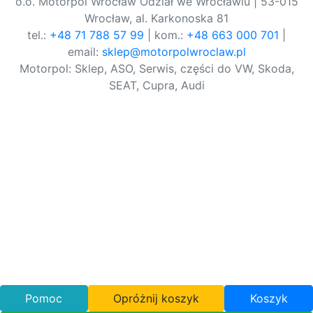
o.o. Motorpol Wrocław Odział we Wrocławiu | 53-015
Wrocław, al. Karkonoska 81
tel.:
+48 71 788 57 99
| kom.:
+48 663 000 701
|
email:
sklep@motorpolwroclaw.pl
Motorpol: Sklep, ASO, Serwis, części do VW, Skoda,
SEAT, Cupra, Audi
Pomoc
Opróżnij koszyk
Koszyk