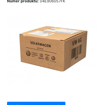
Numer produktu:
04E906057FK