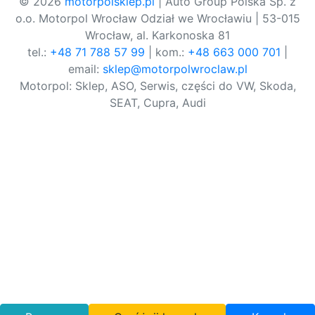
© 2026
motorpolsklep.pl
| Auto Group Polska Sp. z
o.o. Motorpol Wrocław Odział we Wrocławiu | 53-015
Wrocław, al. Karkonoska 81
tel.:
+48 71 788 57 99
| kom.:
+48 663 000 701
|
email:
sklep@motorpolwroclaw.pl
Motorpol: Sklep, ASO, Serwis, części do VW, Skoda,
SEAT, Cupra, Audi