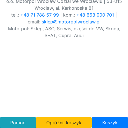
o.o. Motorpol Wrocław Odział we Wrocławiu | 53-015
Wrocław, al. Karkonoska 81
tel.:
+48 71 788 57 99
| kom.:
+48 663 000 701
|
email:
sklep@motorpolwroclaw.pl
Motorpol: Sklep, ASO, Serwis, części do VW, Skoda,
SEAT, Cupra, Audi
Pomoc
Opróżnij koszyk
Koszyk