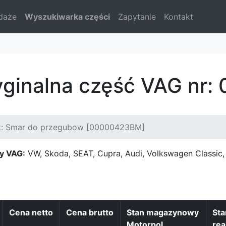
daże
Wyszukiwarka części
Zapytanie
Kontakt
ryginalna część VAG nr
t: Smar do przegubow [00000423BM]
y VAG:
VW, Skoda, SEAT, Cupra, Audi, Volkswagen Classi
Cena netto
Cena brutto
Stan magazynowy
St
Motorpol
rea