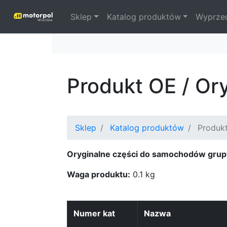
Sklep
Katalog produktów
Wyprze
Produkt OE / O
Sklep
Katalog produktów
Produk
Oryginalne części do samochodów grup
Waga produktu:
0.1 kg
Numer kat
Nazwa