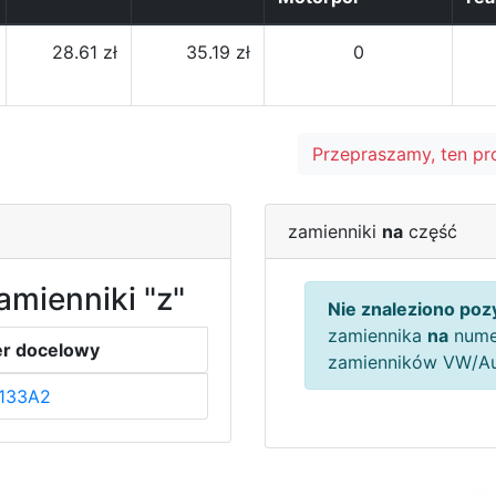
28.61 zł
35.19 zł
0
Przepraszamy, ten pr
zamienniki
na
część
amienniki "z"
Nie znaleziono pozy
zamiennika
na
nume
r docelowy
zamienników VW/A
133A2