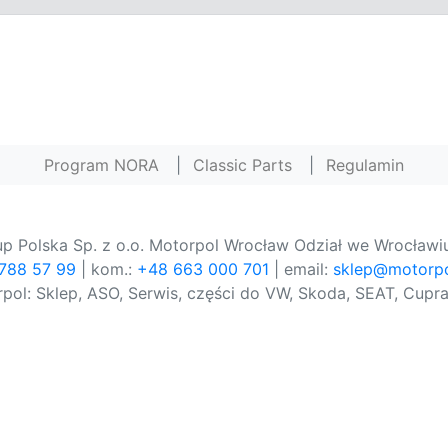
Program NORA
|
Classic Parts
|
Regulamin
p Polska Sp. z o.o. Motorpol Wrocław Odział we Wrocławiu
 788 57 99
| kom.:
+48 663 000 701
| email:
sklep@motorpo
pol: Sklep, ASO, Serwis, części do VW, Skoda, SEAT, Cupra