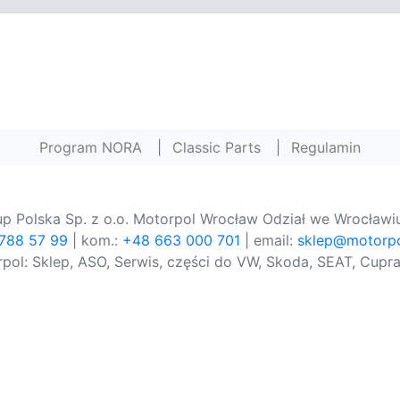
Program NORA
|
Classic Parts
|
Regulamin
p Polska Sp. z o.o. Motorpol Wrocław Odział we Wrocławiu
 788 57 99
| kom.:
+48 663 000 701
| email:
sklep@motorpo
pol: Sklep, ASO, Serwis, części do VW, Skoda, SEAT, Cupra