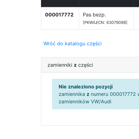
000017772
Pas bezp.
[PKWiU/CN: 63079098]
Wróć do katalogu części
zamienniki
z
części
Nie znaleziono pozycji
zamiennika
z
numeru 000017772 w
zamienników VW/Audi