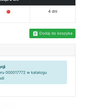
4 dni
Dodaj do koszyka
cji
ru 000017772 w katalogu
udi