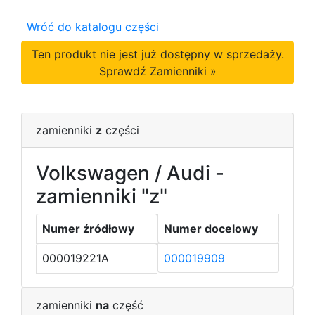
Wróć do katalogu części
Ten produkt nie jest już dostępny w sprzedaży.
Sprawdź Zamienniki »
zamienniki
z
części
Volkswagen / Audi -
zamienniki "z"
Numer źródłowy
Numer docelowy
000019221A
000019909
zamienniki
na
część