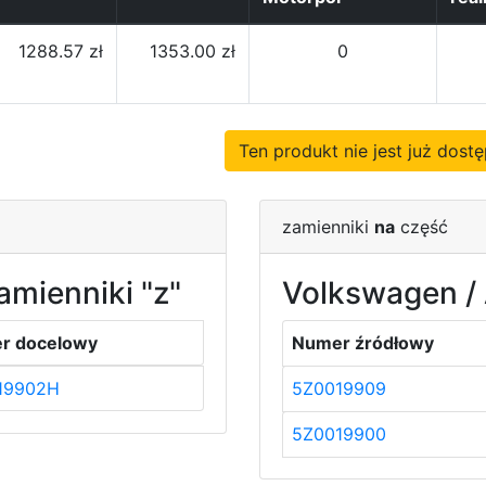
1288.57 zł
1353.00 zł
0
Ten produkt nie jest już dos
zamienniki
na
część
amienniki "z"
Volkswagen / 
r docelowy
Numer źródłowy
19902H
5Z0019909
5Z0019900