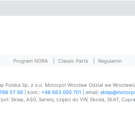
Program NORA
|
Classic Parts
|
Regulamin
p Polska Sp. z o.o. Motorpol Wrocław Odział we Wrocławiu
 788 57 99
| kom.:
+48 663 000 701
| email:
sklep@motorpo
pol: Sklep, ASO, Serwis, części do VW, Skoda, SEAT, Cupra