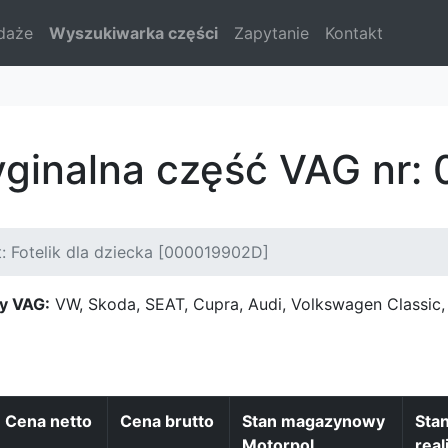
daże
Wyszukiwarka części
Zapytanie
Kontakt
yginalna część VAG nr
: Fotelik dla dziecka [000019902D]
y VAG:
VW, Skoda, SEAT, Cupra, Audi, Volkswagen Classi
Cena netto
Cena brutto
Stan magazynowy
Sta
Motorpol
real