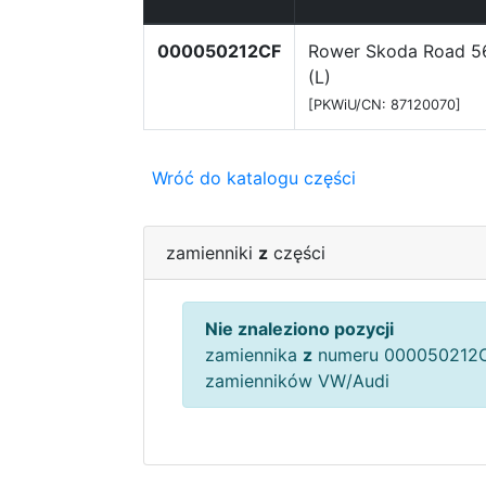
000050212CF
Rower Skoda Road 
(L)
[PKWiU/CN: 87120070]
Wróć do katalogu części
zamienniki
z
części
Nie znaleziono pozycji
zamiennika
z
numeru 000050212C
zamienników VW/Audi