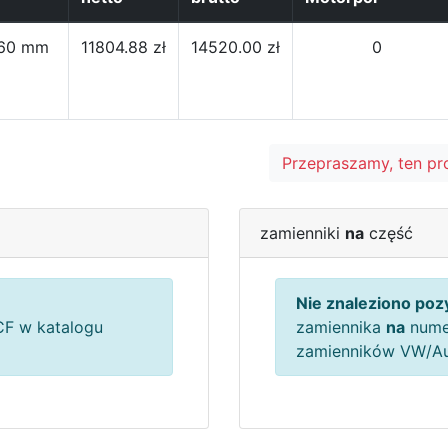
560 mm
11804.88 zł
14520.00 zł
0
Przepraszamy, ten pr
zamienniki
na
część
Nie znaleziono pozy
F w katalogu
zamiennika
na
nume
zamienników VW/A