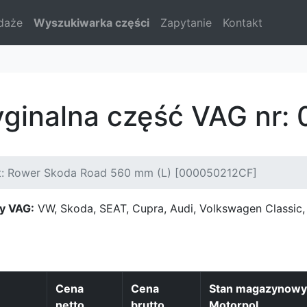
daże
Wyszukiwarka części
Zapytanie
Kontakt
yginalna część VAG nr
t: Rower Skoda Road 560 mm (L) [000050212CF]
y VAG:
VW, Skoda, SEAT, Cupra, Audi, Volkswagen Classi
Cena
Cena
Stan magazynowy
netto
brutto
Motorpol