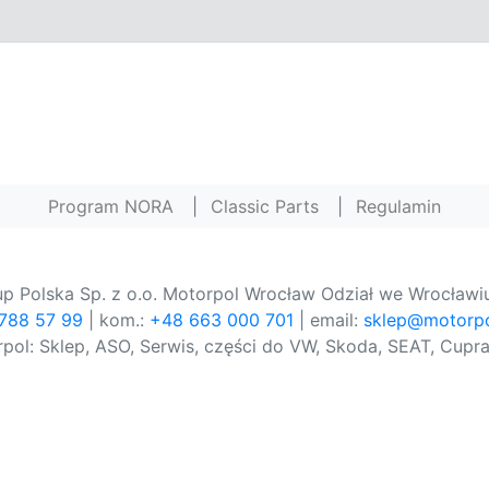
Program NORA
|
Classic Parts
|
Regulamin
p Polska Sp. z o.o. Motorpol Wrocław Odział we Wrocławiu
 788 57 99
| kom.:
+48 663 000 701
| email:
sklep@motorpo
pol: Sklep, ASO, Serwis, części do VW, Skoda, SEAT, Cupra