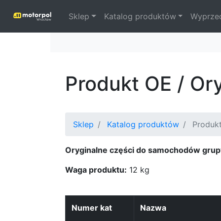
Sklep
Katalog produktów
Wyprze
Produkt OE / Or
Sklep
Katalog produktów
Produk
Oryginalne części do samochodów grup
Waga produktu:
12 kg
Numer kat
Nazwa