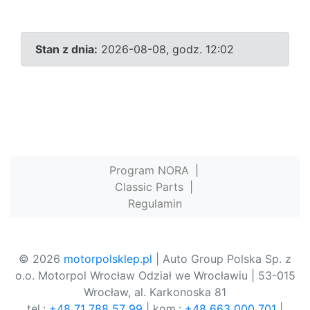
Stan z dnia:
2026-08-08, godz. 12:02
Program NORA
|
Classic Parts
|
Regulamin
© 2026
motorpolsklep.pl
| Auto Group Polska Sp. z
o.o. Motorpol Wrocław Odział we Wrocławiu | 53-015
Wrocław, al. Karkonoska 81
tel.:
+48 71 788 57 99
| kom.:
+48 663 000 701
|