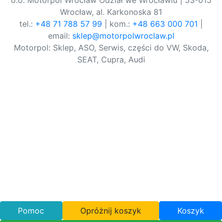
o.o. Motorpol Wrocław Odział we Wrocławiu | 53-015
Wrocław, al. Karkonoska 81
tel.:
+48 71 788 57 99
| kom.:
+48 663 000 701
|
email:
sklep@motorpolwroclaw.pl
Motorpol: Sklep, ASO, Serwis, części do VW, Skoda,
SEAT, Cupra, Audi
Pomoc
Opróżnij koszyk
Koszyk