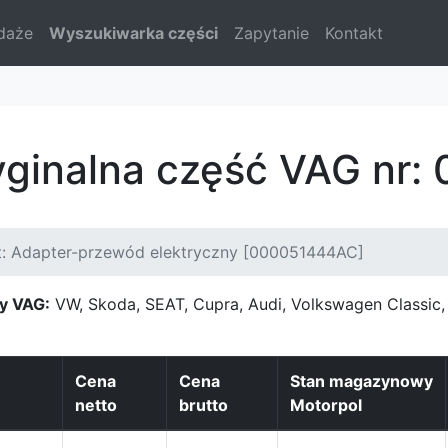
daże
Wyszukiwarka części
Zapytanie
Kontakt
yginalna część VAG nr
t: Adapter-przewód elektryczny [000051444AC]
y VAG:
VW, Skoda, SEAT, Cupra, Audi, Volkswagen Classi
Cena
Cena
Stan magazynowy
netto
brutto
Motorpol