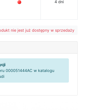
4 dni
odukt nie jest już dostępny w sprzedaży
cji
ru 000051444AC w katalogu
udi