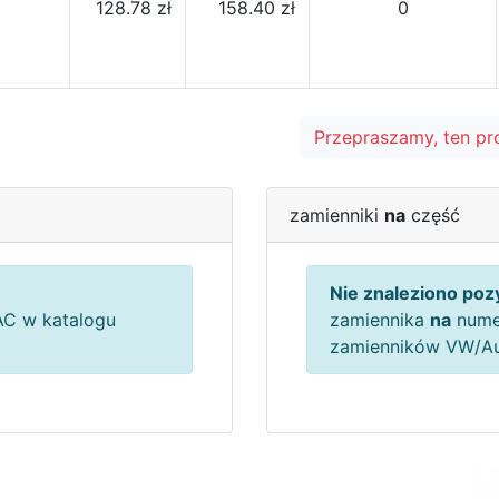
128.78 zł
158.40 zł
0
Przepraszamy, ten pr
zamienniki
na
część
Nie znaleziono pozy
C w katalogu
zamiennika
na
nume
zamienników VW/A