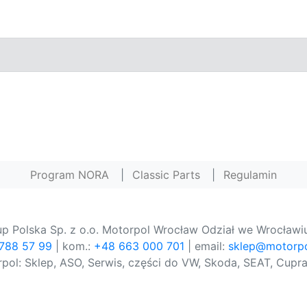
Program NORA
|
Classic Parts
|
Regulamin
p Polska Sp. z o.o. Motorpol Wrocław Odział we Wrocławiu
 788 57 99
| kom.:
+48 663 000 701
| email:
sklep@motorpo
pol: Sklep, ASO, Serwis, części do VW, Skoda, SEAT, Cupra