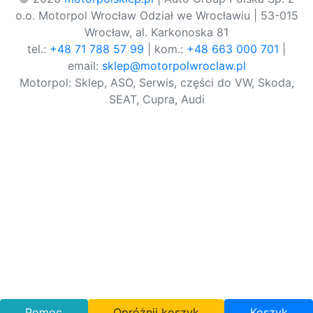
o.o. Motorpol Wrocław Odział we Wrocławiu | 53-015
Wrocław, al. Karkonoska 81
tel.:
+48 71 788 57 99
| kom.:
+48 663 000 701
|
email:
sklep@motorpolwroclaw.pl
Motorpol: Sklep, ASO, Serwis, części do VW, Skoda,
SEAT, Cupra, Audi
Pomoc
Opróżnij koszyk
Koszyk