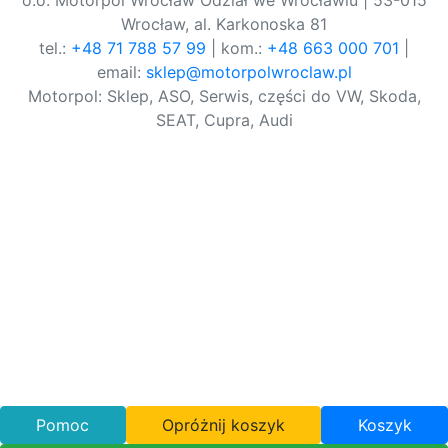
o.o. Motorpol Wrocław Odział we Wrocławiu | 53-015
Wrocław, al. Karkonoska 81
tel.:
+48 71 788 57 99
| kom.:
+48 663 000 701
|
email:
sklep@motorpolwroclaw.pl
Motorpol: Sklep, ASO, Serwis, części do VW, Skoda,
SEAT, Cupra, Audi
Pomoc
Opróżnij koszyk
Koszyk