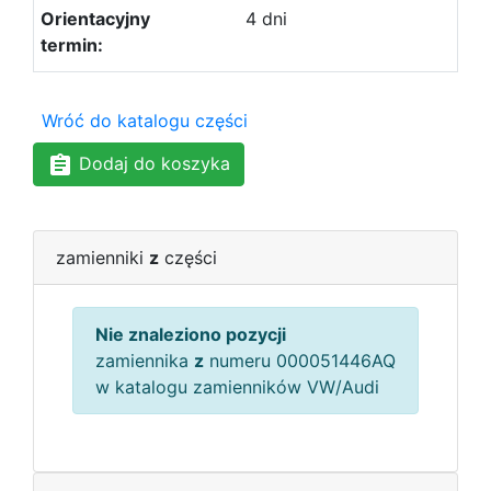
4 dni
Wróć do katalogu części
Dodaj do koszyka
zamienniki
z
części
Nie znaleziono pozycji
zamiennika
z
numeru 000051446AQ
w katalogu zamienników VW/Audi