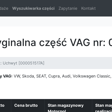
daże
Wyszukiwarka części
Zapytanie
Kontakt
yginalna część VAG nr:
t: Uchwyt [000051517A]
y VAG:
VW, Skoda, SEAT, Cupra, Audi, Volkswagen Classi
tto
Cena brutto
Stan magazynowy
Stan ma
Motorpol
realizacj