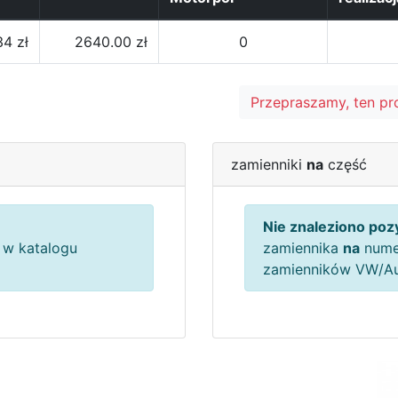
34 zł
2640.00 zł
0
Przepraszamy, ten pr
zamienniki
na
część
Nie znaleziono pozy
w katalogu
zamiennika
na
nume
zamienników VW/A