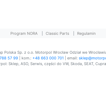
Program NORA
|
Classic Parts
|
Regulamin
p Polska Sp. z o.o. Motorpol Wrocław Odział we Wrocławiu
 788 57 99
| kom.:
+48 663 000 701
| email:
sklep@motorpo
pol: Sklep, ASO, Serwis, części do VW, Skoda, SEAT, Cupra